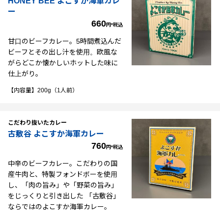
HONEY BEE よこすか海軍カレ
ー
660
円*税込
甘口のビーフカレー。5時間煮込んだ
ビーフとその出し汁を使用。欧風な
がらどこか懐かしいホットした味に
仕上がり。
【内容量】200g（1人前）
こだわり抜いたカレー
古敷谷 よこすか海軍カレー
760
円*税込
中辛のビーフカレー。こだわりの国
産牛肉と、特製フォンドボーを使用
し、「肉の旨み」や「野菜の旨み」
をじっくりと引き出した 「古敷谷」
ならではのよこすか海軍カレー。