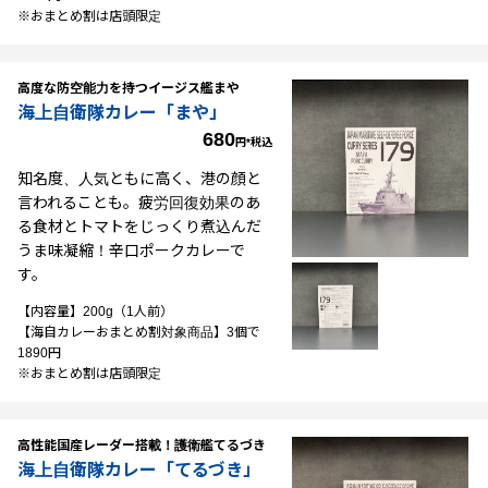
※おまとめ割は店頭限定
高度な防空能力を持つイージス艦まや
海上自衛隊カレー「まや」
680
円*税込
知名度、人気ともに高く、港の顔と
言われることも。疲労回復効果のあ
る食材とトマトをじっくり煮込んだ
うま味凝縮！辛口ポークカレーで
す。
【内容量】200g（1人前）
【海自カレーおまとめ割対象商品】3個で
1890円
※おまとめ割は店頭限定
高性能国産レーダー搭載！護衛艦てるづき
海上自衛隊カレー「てるづき」