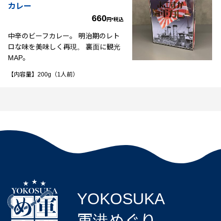
カレー
660
円*税込
中辛のビーフカレー。 明治期のレト
ロな味を美味しく再現。 裏面に観光
MAP。
【内容量】200g（1人前）
YOKOSUKA