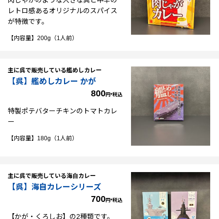
レトロ感あるオリジナルのスパイス
が特徴です。
【内容量】200g（1人前）
主に呉で販売している艦めしカレー
【呉】艦めしカレー かが
800
円*税込
特製ポテバターチキンのトマトカレ
ー
【内容量】180g（1人前）
主に呉で販売している海自カレー
【呉】海自カレーシリーズ
700
円*税込
【かが・くろしお】の2種類です。