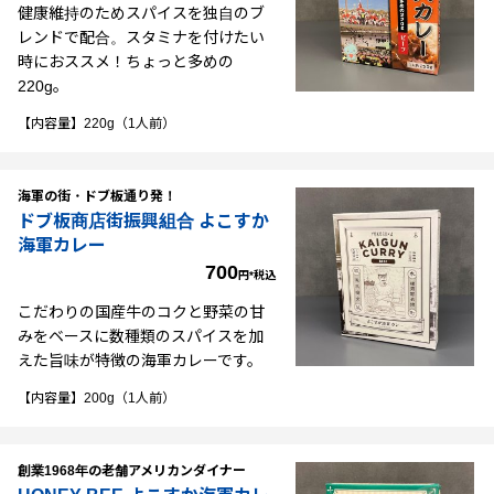
健康維持のためスパイスを独自のブ
レンドで配合。スタミナを付けたい
時におススメ！ちょっと多めの
220g。
【内容量】220g（1人前）
海軍の街・ドブ板通り発！
ドブ板商店街振興組合 よこすか
海軍カレー
700
円*税込
こだわりの国産牛のコクと野菜の甘
みをベースに数種類のスパイスを加
えた旨味が特徴の海軍カレーです。
【内容量】200g（1人前）
創業1968年の老舗アメリカンダイナー