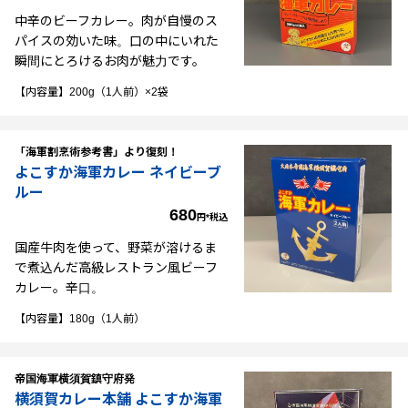
中辛のビーフカレー。肉が自慢のス
パイスの効いた味。口の中にいれた
瞬間にとろけるお肉が魅力です。
【内容量】200g（1人前）×2袋
「海軍割烹術参考書」より復刻！
よこすか海軍カレー ネイビーブ
ルー
680
円*税込
国産牛肉を使って、野菜が溶けるま
で煮込んだ高級レストラン風ビーフ
カレー。辛口。
【内容量】180g（1人前）
帝国海軍横須賀鎮守府発
横須賀カレー本舗 よこすか海軍