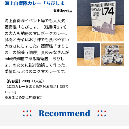
海上自衛隊カレー「ちびしま」
680
円*税込
海上自衛隊イベント等でも大人気！
護衛艦「ちびしま」（艦番号1.74）
の大人も納得の甘口ポークカレー。
豚肉と野菜はお子様でも食べやすい
大きさにしました。護衛艦「きりし
ま」の給養（調理）員のみなさんが
mini姉妹艦である護衛艦「ちびし
ま」のために試行錯誤して作った、
愛情たっぷりのコク甘カレーです。
【内容量】200g（1人前）
【海自カレーおまとめ割対象商品】3個で
1890円
※おまとめ割は店頭限定