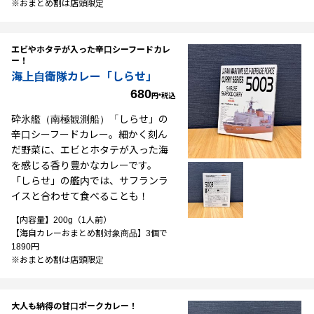
※おまとめ割は店頭限定
エビやホタテが入った辛口シーフードカレ
ー！
海上自衛隊カレー「しらせ」
680
円*税込
砕氷艦（南極観測船）「しらせ」の
辛口シーフードカレー。細かく刻ん
だ野菜に、エビとホタテが入った海
を感じる香り豊かなカレーです。
「しらせ」の艦内では、サフランラ
イスと合わせて食べることも！
【内容量】200g（1人前）
【海自カレーおまとめ割対象商品】3個で
1890円
※おまとめ割は店頭限定
大人も納得の甘口ポークカレー！