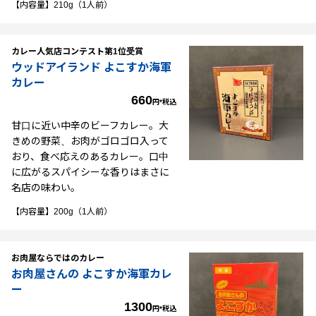
【内容量】210g（1人前）
カレー人気店コンテスト第1位受賞
ウッドアイランド よこすか海軍
カレー
660
円*税込
甘口に近い中辛のビーフカレー。大
きめの野菜、お肉がゴロゴロ入って
おり、食べ応えのあるカレー。口中
に広がるスパイシーな香りはまさに
名店の味わい。
【内容量】200g（1人前）
お肉屋ならではのカレー
お肉屋さんの よこすか海軍カレ
ー
1300
円*税込