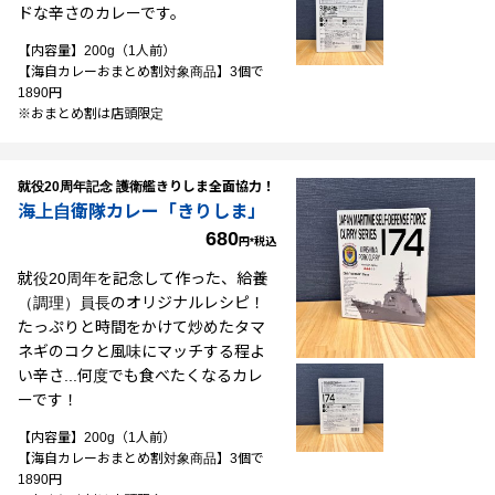
ドな辛さのカレーです。
【内容量】200g（1人前）
【海自カレーおまとめ割対象商品】3個で
1890円
※おまとめ割は店頭限定
就役20周年記念 護衛艦きりしま全面協力！
海上自衛隊カレー「きりしま」
680
円*税込
就役20周年を記念して作った、給養
（調理）員長のオリジナルレシピ！
たっぷりと時間をかけて炒めたタマ
ネギのコクと風味にマッチする程よ
い辛さ...何度でも食べたくなるカレ
ーです！
【内容量】200g（1人前）
【海自カレーおまとめ割対象商品】3個で
1890円