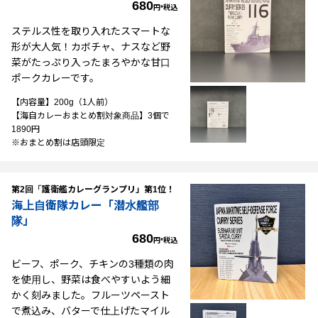
680
円*税込
ステルス性を取り入れたスマートな
形が大人気！カボチャ、ナスなど野
菜がたっぷり入ったまろやかな甘口
ポークカレーです。
【内容量】200g（1人前）
【海自カレーおまとめ割対象商品】3個で
1890円
※おまとめ割は店頭限定
第2回「護衛艦カレーグランプリ」第1位！
海上自衛隊カレー「潜水艦部
隊」
680
円*税込
ビーフ、ポーク、チキンの3種類の肉
を使用し、野菜は食べやすいよう細
かく刻みました。フルーツペースト
で煮込み、バターで仕上げたマイル