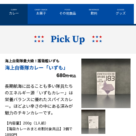
CURRY
CANDY SNACK
FOOD
BEVERAGE
GOODS
カレー
お菓子
その他食品
飲料
グッズ
海上自衛隊最大級！護衛艦いずも
海上自衛隊カレー「いずも」
680
円*税込
長期航海に出ることも多い隊員たち
のエネルギー源「いずもカレー」は
栄養バランスに優れたスパイスカレ
ー。ほどよい辛さの中にある深みが
魅力のチキンカレーです。
【内容量】200g（1人前）
【海自カレーおまとめ割対象商品】3個で
1890円