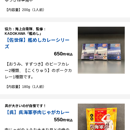
【内容量】200g（1人前）
協力：海上自衛隊、監修：
KADOKAWA「艦めし」
【佐世保】艦めしカレーシリー
ズ
650
円*税込
【おうみ、すずつき】のビーフカレ
ー2種類、【こくりゅう】のポークカ
レー1種類です。
【内容量】180g（1人前）
具が大きいのが自慢です！
【呉】呉海軍亭肉じゃがカレー
550
円*税込
肉じゃがのような大きな具と中辛の