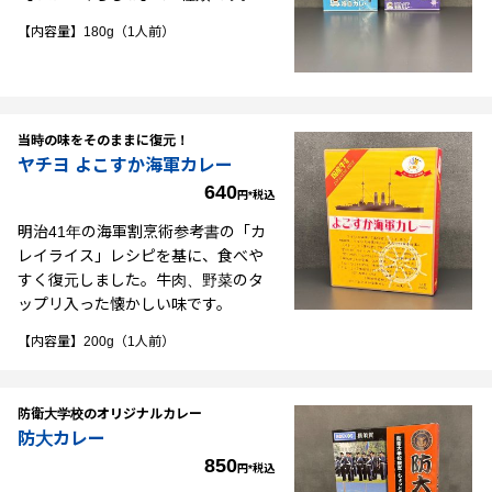
【内容量】180g（1人前）
当時の味をそのままに復元！
ヤチヨ よこすか海軍カレー
640
円*税込
明治41年の海軍割烹術参考書の「カ
レイライス」レシピを基に、食べや
すく復元しました。牛肉、野菜のタ
ップリ入った懐かしい味です。
【内容量】200g（1人前）
防衛大学校のオリジナルカレー
防大カレー
850
円*税込