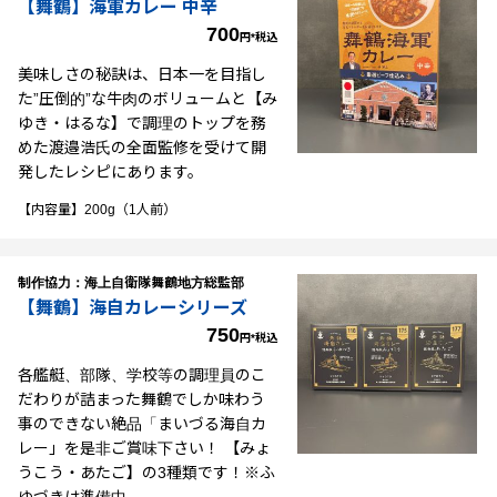
【舞鶴】海軍カレー 中辛
700
円*税込
美味しさの秘訣は、日本一を目指し
た”圧倒的”な牛肉のボリュームと【み
ゆき・はるな】で調理のトップを務
めた渡邉浩氏の全面監修を受けて開
発したレシピにあります。
【内容量】200g（1人前）
制作協力：海上自衛隊舞鶴地方総監部
【舞鶴】海自カレーシリーズ
750
円*税込
各艦艇、部隊、学校等の調理員のこ
だわりが詰まった舞鶴でしか味わう
事のできない絶品「まいづる海自カ
レー」を是非ご賞味下さい！ 【みょ
うこう・あたご】の3種類です！※ふ
ゆづきは準備中