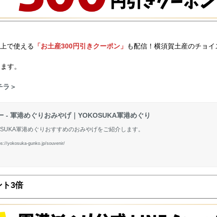
以上で使える
「お土産300円引きクーポン」
も配信！横須賀土産のチョイ
けます。
チラ＞
ー - 軍港めぐりおみやげ｜YOKOSUKA軍港めぐり
OSUKA軍港めぐりおすすめのおみやげをご紹介します。
s://yokosuka-gunko.jp/souvenir/
ント3倍