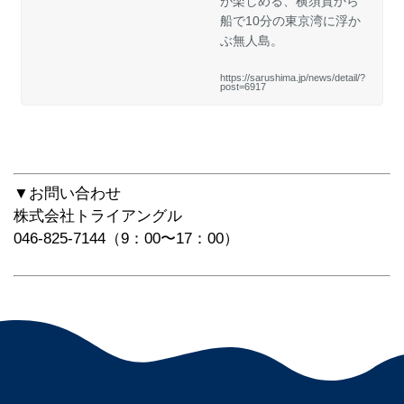
が楽しめる、横須賀から
船で10分の東京湾に浮か
ぶ無人島。
https://sarushima.jp/news/detail/?
post=6917
「無人島・猿島」公式
「YOKOSUKA軍港めぐり」公
サイト
式サイト
▼お問い合わせ
株式会社トライアングル
046-825-7144（9：00〜17：00）