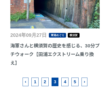
2024年09月27日
軍港めぐり
横須賀
海軍さんと横須賀の歴史を感じる、30分プ
チウォーク【田浦エクストリーム乗り換
え】
‹
1
2
3
4
5
›