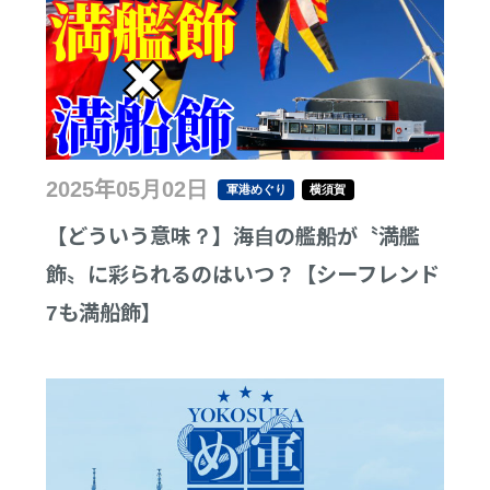
2025年05月02日
軍港めぐり
横須賀
【どういう意味？】海自の艦船が〝満艦
飾〟に彩られるのはいつ？【シーフレンド
7も満船飾】